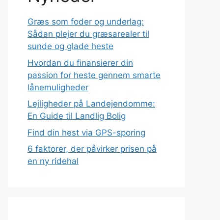
Græs som foder og underlag:
Sådan plejer du græsarealer til
sunde og glade heste
Hvordan du finansierer din
passion for heste gennem smarte
lånemuligheder
Lejligheder på Landejendomme:
En Guide til Landlig Bolig
Find din hest via GPS-sporing
6 faktorer, der påvirker prisen på
en ny ridehal