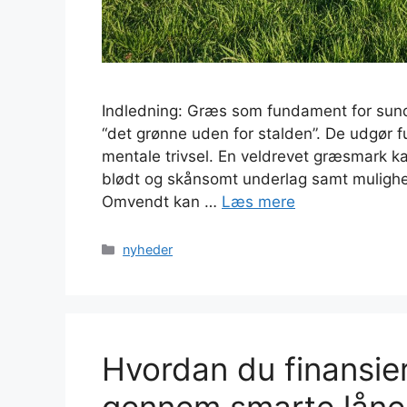
Indledning: Græs som fundament for sun
“det grønne uden for stalden”. De udgør
mentale trivsel. En veldrevet græsmark ka
blødt og skånsomt underlag samt mulighed
Omvendt kan …
Læs mere
Kategorier
nyheder
Hvordan du finansier
gennem smarte låne