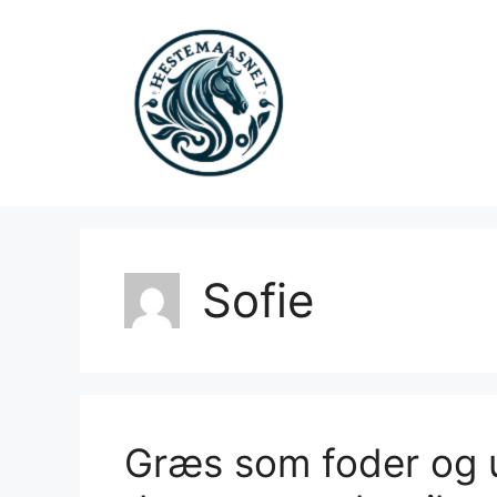
Hop
til
indhold
Sofie
Græs som foder og u