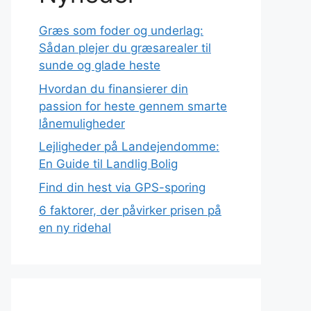
Græs som foder og underlag:
Sådan plejer du græsarealer til
sunde og glade heste
Hvordan du finansierer din
passion for heste gennem smarte
lånemuligheder
Lejligheder på Landejendomme:
En Guide til Landlig Bolig
Find din hest via GPS-sporing
6 faktorer, der påvirker prisen på
en ny ridehal