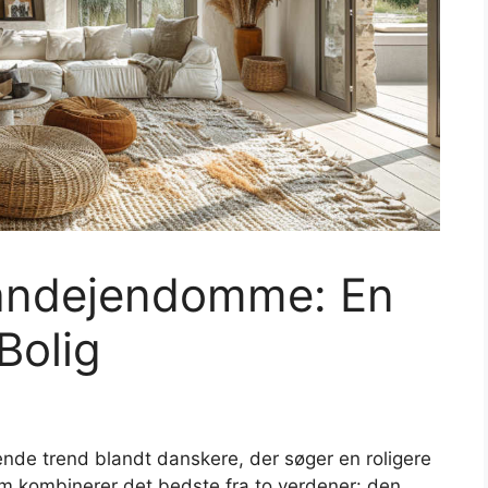
Landejendomme: En
Bolig
nde trend blandt danskere, der søger en roligere
rm kombinerer det bedste fra to verdener: den