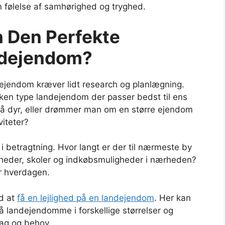
en følelse af samhørighed og tryghed.
 Den Perfekte
ndejendom?
dejendom kræver lidt research og planlægning.
lken type landejendom der passer bedst til ens
å dyr, eller drømmer man om en større ejendom
viteter?
i betragtning. Hvor langt er der til nærmeste by
gheder, skoler og indkøbsmuligheder i nærheden?
or hverdagen.
ed at
få en lejlighed på en landejendom
. Her kan
på landejendomme i forskellige størrelser og
mag og behov.