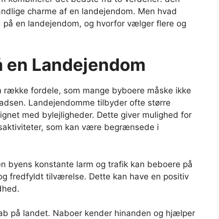
landlige charme af en landejendom. Men hvad
ed på en landejendom, og hvorfor vælger flere og
på en Landejendom
 række fordele, som mange byboere måske ikke
pladsen. Landejendomme tilbyder ofte større
gnet med bylejligheder. Dette giver mulighed for
aktiviteter, som kan være begrænsede i
en byens konstante larm og trafik kan beboere på
fredfyldt tilværelse. Dette kan have en positiv
dhed.
kab på landet. Naboer kender hinanden og hjælper